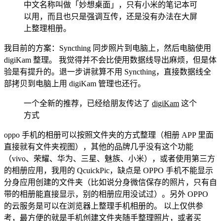
中文名称叫做「妙想桌面」，只有小米的笔记本可
以用，而且也只是强调互传，还是没有办法在大屏
上整理相册。
我目前的方案：Syncthing 同步照片到电脑上，然后电脑使用
digiKam 整理。 我觉得并不会比使用数据线导出麻烦，但是体
验是有提升的。退一步讲就算不用 Syncthing，直接数据线全
部拷贝到电脑上用 digiKam 管理也还行。
一个全新的推荐，已经给朋友传达了
digiKam
这个
方式
oppo 手机的相册可以按照文件夹的方式整理（相册 APP 里面
直接就有文件夹视图），其他的品牌几乎没有这个功能
（vivo、荣耀、华为、三星、魅族、小米），或者使用第三方
的相册应用，我用的 QcuickPic，缺点是 OPPO 手机不能显示
分身应用创建的文件夹（比如说分身微信保存的照片，只有自
带的相册能直接显示，别的相册应用没试过）。另外 OPPO
的云服务是可以在浏览器上整理手机相册的。 以上仅供参
考，最方便的就是手机创建文件夹随手整理照片，或者买