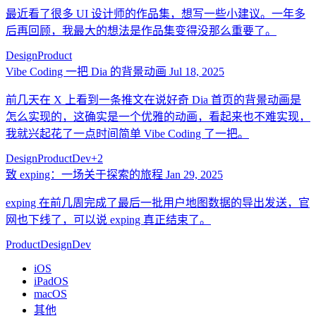
最近看了很多 UI 设计师的作品集，想写一些小建议。一年多
后再回顾，我最大的想法是作品集变得没那么重要了。
Design
Product
Vibe Coding 一把 Dia 的背景动画
Jul 18, 2025
前几天在 X 上看到一条推文在说好奇 Dia 首页的背景动画是
怎么实现的，这确实是一个优雅的动画，看起来也不难实现，
我就兴起花了一点时间简单 Vibe Coding 了一把。
Design
Product
Dev
+
2
致 exping：一场关于探索的旅程
Jan 29, 2025
exping 在前几周完成了最后一批用户地图数据的导出发送，官
网也下线了，可以说 exping 真正结束了。
Product
Design
Dev
iOS
iPadOS
macOS
其他