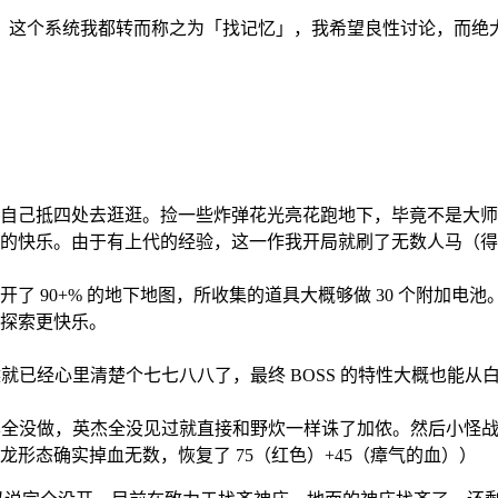
」这个系统我都转而称之为「找记忆」，我希望良性讨论，而绝
可以自己抵四处去逛逛。捡一些炸弹花光亮花跑地下，毕竟不是大
流氓的快乐。由于有上代的经验，这一作我开局就刷了无数人马（
开了 90+% 的地下地图，所收集的道具大概够做 30 个附加电
的探索更快乐。
）
的时候就已经心里清楚个七七八八了，最终 BOSS 的特性大概也
全没做，英杰全没见过就直接和野炊一样诛了加侬。然后小怪战 + B
形态确实掉血无数，恢复了 75（红色）+45（瘴气的血））