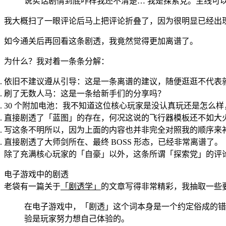
说实话剧情到底咋样我还不清楚… 我是探索党。主线可
我大概扫了一眼评论后马上把评论折叠了，因为很明显已经出
如今通关后再回看这条剧透，我竟然觉得更加离谱了。
为什么？我对着一条条分解：
依旧不建议遵从引导：这是一条离谱的建议，随便逛逛不代表
刷了无数人马：这是一条给新手们的分享吗？
30 个附加电池：我不知道这位核心玩家是没认真玩还是怎么样，
直接剧透了「蓝图」的存在，何况这说的飞行器模板还不如大火
写这条不明所以，因为上面的内容也并非完全对照我的顺序来
直接剧透了大师剑所在、最终 BOSS 形态，已经非常离谱了。
除了充满核心玩家的「自豪」以外，这条所谓「探索党」的评
电子游戏中的剧透
老袋有一篇关于
「剧透学」
的文章写得非常精彩，我抽取一些
在电子游戏中，「剧透」这个词本身是一个约定俗成的错
验是玩家努力想自己体验的。