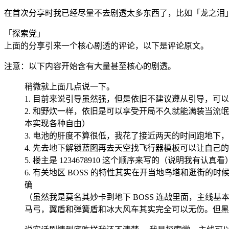
在首次分享时我已经尽量不去剧透太多东西了，比如「龙之泪
「探索党」
上面的分享引来一个核心剧透的评论，以下是评论原文。
注意：以下内容开始含有大量甚至核心的剧透。
稍微就上面几点说一下。
1. 目前来说引导虽然强，但是依旧不建议遵从引导，
2. 和野炊一样，依旧是可以享受开局不久就能满装当
本实现各种自由）
3. 电池的肝度不算很低，我花了接近两天的时间跑地下，
4. 先去地下解锁蓝图再去天空找飞行器模板可以让自己
5. 楼主是 1234678910 这个顺序来写的（说明我有认真看
6. 有关地区 BOSS 的特性其实在开当地鸟塔和逛街
确
（虽然我是莫名其妙卡到地下 BOSS 连战里面，主线基本
马弓，翼盾和弹簧盾和冰大风车其实完全可以无伤。但黑龙