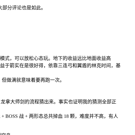
大部分评论也是如此。
师模式，可以放松心态玩。地下的收益远比地面收益高
得益于箭实在是很好得，依靠三连弓和翼盾的林克时间，基
池。但做满就意味着要再跑一次。
能从白龙拿大师剑的流程猜出来。事实也证明我的猜测全部正
OSS 战 + 两形态总共掉血 18 颗，难度并不高，有人