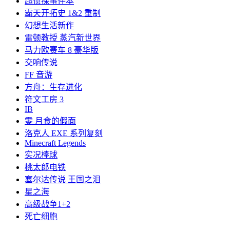
超侦探事件本
霸天开拓史 1&2 重制
幻想生活新作
雷顿教授 蒸汽新世界
马力欧赛车 8 豪华版
交响传说
FF 音游
方舟：生存进化
符文工房 3
IB
零 月食的假面
洛克人 EXE 系列复刻
Minecraft Legends
实况棒球
桃太郎电铁
塞尔达传说 王国之泪
星之海
高级战争1+2
死亡细胞