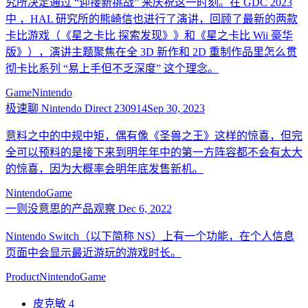
究所决定通过 “迎接新挑战” 来庆祝这一时刻。在 GDC 2023
中 ，HAL 研究所的熊崎信也进行了演讲，回顾了最新的两款
卡比游戏（《星之卡比 探索发现》》和《星之卡比 Wii 豪华
版》），演讲主题聚焦在全 3D 新作和 2D 重制作品里怎么贯
彻卡比系列 “易上手但不乏深度” 这个理念。
Game
Nintendo
极速聊 Nintendo Direct 230914
Sep 30, 2023
意料之中的中规中矩，偶有像《圣兽之王》这样的惊喜，但完
全可以预料的是接下来到明年年中的第一方阵容都不会有太大
的惊喜，因为大概率会明年底发售新机。
Nintendo
Game
一则没意思的产品观察
Dec 6, 2022
Nintendo Switch（以下简称 NS）上有一个功能，在个人信息
页面中会显示最近游玩的游戏时长。
Product
Nintendo
Game
皮克敏 4