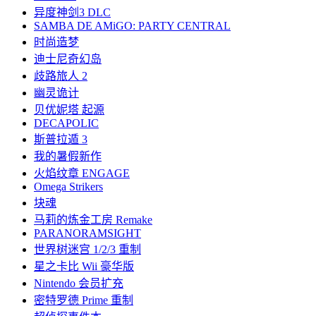
异度神剑3 DLC
SAMBA DE AMiGO: PARTY CENTRAL
时尚造梦
迪士尼奇幻岛
歧路旅人 2
幽灵诡计
贝优妮塔 起源
DECAPOLIC
斯普拉遁 3
我的暑假新作
火焰纹章 ENGAGE
Omega Strikers
块魂
马莉的炼金工房 Remake
PARANORAMSIGHT
世界树迷宫 1/2/3 重制
星之卡比 Wii 豪华版
Nintendo 会员扩充
密特罗德 Prime 重制