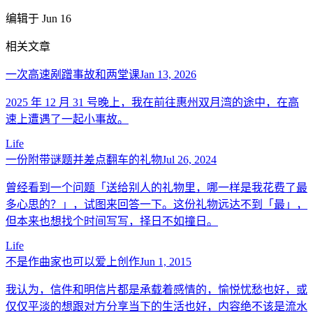
编辑于 Jun 16
相关文章
一次高速剐蹭事故和两堂课
Jan 13, 2026
2025 年 12 月 31 号晚上，我在前往惠州双月湾的途中，在高
速上遭遇了一起小事故。
Life
一份附带谜题并差点翻车的礼物
Jul 26, 2024
曾经看到一个问题「送给别人的礼物里，哪一样是我花费了最
多心思的？」，试图来回答一下。这份礼物远达不到「最」，
但本来也想找个时间写写，择日不如撞日。
Life
不是作曲家也可以爱上创作
Jun 1, 2015
我认为，信件和明信片都是承载着感情的，愉悦忧愁也好，或
仅仅平淡的想跟对方分享当下的生活也好，内容绝不该是流水