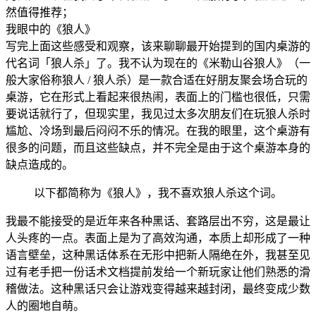
然值得推荐；
我眼中的《狼人》
写完上面这些感受和观察，该来聊聊最开始提到的国内桌游的
代名词「狼人杀」了。我不认为现在的《米勒山谷狼人》（一
般大家俗称狼人 / 狼人杀）是一款合适在好朋友聚会场合玩的
桌游，它在形式上看起来很热闹，表面上的门槛也很低，只需
要说话就行了，但现实里，我见过太多次朋友们在玩狼人杀时
尴尬、冷场到最后闷闷不乐的情况。在我的眼里，这个桌游有
很多的问题，而且这些缺点，并不完全是由于这个桌游本身的
缺点造成的。
以下都简称为《狼人》，我不喜欢狼人杀这个词。
我最不能接受的是近年来各种黑话、套路层出不穷，这是最让
人头疼的一点。表面上是为了高效沟通，本质上却形成了一种
语言壁垒，这种黑话体系在无形中把新人隔绝在外，我甚至见
过有老手把一份话术文档提前发给一个新玩家让他们熟悉的滑
稽做法。这种黑话只会让游戏变得越来越封闭，最终变成少数
人的圈地自萌。