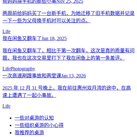
帮妈妈换手机的那些小事
Nov 25, 2025
两周前给妈妈买了一台新手机，为她迁移了旧手机数据并记录
一下一些为父母换手机时可以关注的点。
Life
我在闲鱼又翻车了
Jun 18, 2025
我在闲鱼又翻车了，相比于第一次翻车，这次是真的质量有问
题，我也在这次交易里打下了我在闲鱼上的第一条差评。
Life
Photography
一次高速剐蹭事故和两堂课
Jan 13, 2026
2025 年 12 月 31 号晚上，我在前往惠州双月湾的途中，在高
速上遭遇了一起小事故。
Life
一些对桌游的认知
一些组织桌游的小心得
我推荐的桌游