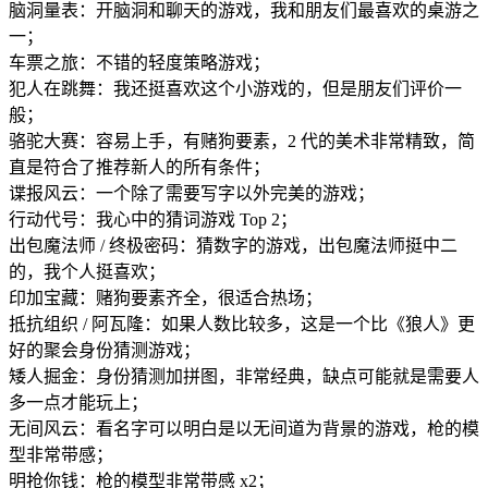
脑洞量表：开脑洞和聊天的游戏，我和朋友们最喜欢的桌游之
一；
车票之旅：不错的轻度策略游戏；
犯人在跳舞：我还挺喜欢这个小游戏的，但是朋友们评价一
般；
骆驼大赛：容易上手，有赌狗要素，2 代的美术非常精致，简
直是符合了推荐新人的所有条件；
谍报风云：一个除了需要写字以外完美的游戏；
行动代号：我心中的猜词游戏 Top 2；
出包魔法师 / 终极密码：猜数字的游戏，出包魔法师挺中二
的，我个人挺喜欢；
印加宝藏：赌狗要素齐全，很适合热场；
抵抗组织 / 阿瓦隆：如果人数比较多，这是一个比《狼人》更
好的聚会身份猜测游戏；
矮人掘金：身份猜测加拼图，非常经典，缺点可能就是需要人
多一点才能玩上；
无间风云：看名字可以明白是以无间道为背景的游戏，枪的模
型非常带感；
明抢你钱：枪的模型非常带感 x2；