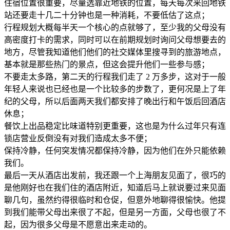
住宿位置很重要，尽量选靠近地铁的位置，每天每次来回地铁
站还要走十几二十分钟也是一种消耗，不要低估了这点；
行程规划大概每半天一个核心的点就够了，至少我的父母没有
高密度打卡的需求，同时可以在前期规划时询问父母想要去的
地方，尽管我知道他们他们的社交媒体里搜寻到的旅游地点，
基本就是那些热门的景点，但这会提升他们一些参与感；
不要走太多路，第二天的行程我们走了 2 万多步，这对于一般
年轻人来说也已经也是一个比较多的步数了，更何况是上了年
纪的父母，所以后面两天我们都安排了晚出行和午饭后回酒店
休息；
餐饮上出品稳定比味道特别更重要，这也是为什么过年只有连
锁店营业反倒没有对我们造成太多不便；
保持冷静，任何突发情况都保持冷静，因为他们在外只能依赖
我们。
最后一天从酒店出发前，我还跟一个上海朋友见面了，很巧的
是他刚好也在我们住的酒店附近，知道后马上就说要过来见面
聊几句，虽然约得很临时和仓促，但意外地聊得很愉快。他提
到我们能带父母出来很了不起，但是另一方面，父母也很了不
起，因为很多父母是不愿意出来走动的。