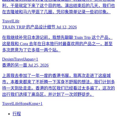
利，于是就定下来了这个目的地。演出结束后的几天，我们也
在吉隆坡和马六甲逛了几圈，凭印象简单记录一些初印象。
Travel
Life
TRAIN TRIP 的产品设计细节
Jul 12, 2026
在我继续补完日本游记前，我想先聊聊 Train Trip 这个产品，
这是我和 Cora 去年在日本旅行时最喜欢用的产品之一，甚至
多次愿意为了它多搭一两个站。
Design
Travel
Japan
+
1
香港的另一面
Jul 25, 2026
上周我去参加了一年一度的香港书展，我再次走进了这座城
市，本着来都来了不折腾一下浑身不舒服的想法，我们计划多
待一天到处走走。香港的市区我们已经看过太多遍了，这次的
出行我们选择了离岛区，并计划了一次郊野徒步。
Travel
Life
HongKong
+
1
行程