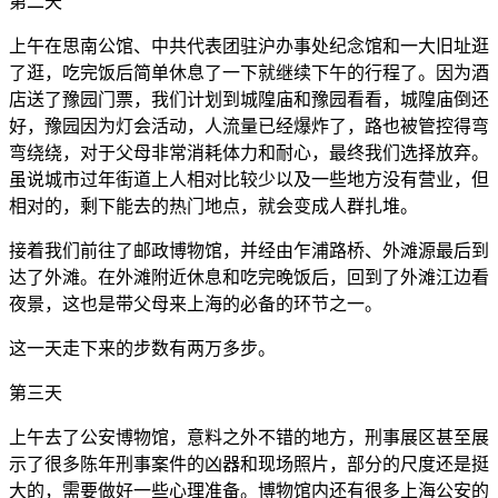
第二天
上午在思南公馆、中共代表团驻沪办事处纪念馆和一大旧址逛
了逛，吃完饭后简单休息了一下就继续下午的行程了。因为酒
店送了豫园门票，我们计划到城隍庙和豫园看看，城隍庙倒还
好，豫园因为灯会活动，人流量已经爆炸了，路也被管控得弯
弯绕绕，对于父母非常消耗体力和耐心，最终我们选择放弃。
虽说城市过年街道上人相对比较少以及一些地方没有营业，但
相对的，剩下能去的热门地点，就会变成人群扎堆。
接着我们前往了邮政博物馆，并经由乍浦路桥、外滩源最后到
达了外滩。在外滩附近休息和吃完晚饭后，回到了外滩江边看
夜景，这也是带父母来上海的必备的环节之一。
这一天走下来的步数有两万多步。
第三天
上午去了公安博物馆，意料之外不错的地方，刑事展区甚至展
示了很多陈年刑事案件的凶器和现场照片，部分的尺度还是挺
大的，需要做好一些心理准备。博物馆内还有很多上海公安的